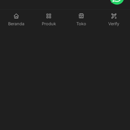
Beranda
Produk
Toko
Verify
PT. GOLDENMULIA ABADI PERSADA
Perum Pemda Seturan Indah No.20,
Kledokan, Caturtunggal, Kec. Depok, Kabupaten Sleman, DI.
Yogyakarta
WhatsApp:
6282138320099
Email:
halo@goldenmulia.com