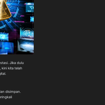
asi. Jika dulu
kini kita telah
tal.
 dan disimpan.
ringkali