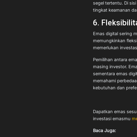
segel tertentu. Di s
tingkat keamanan dan 
6. Fleksibili
Emas digital sering 
memungkinkan fleksib
memerlukan investasi
Pemilihan antara ema
masing investor. Em
sementara emas digita
memahami perbedaan 
kebutuhan dan prefer
Dapatkan emas sesu
investasi emasmu
me
Baca Juga: