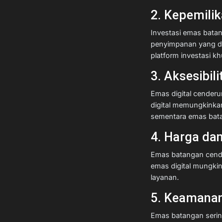
2. Kepemili
Investasi emas batan
penyimpanan yang dapa
platform investasi 
3. Aksesibili
Emas digital cenderu
digital memungkinka
sementara emas bata
4. Harga da
Emas batangan cende
emas digital mungki
layanan.
5. Keamanan
Emas batangan sering 